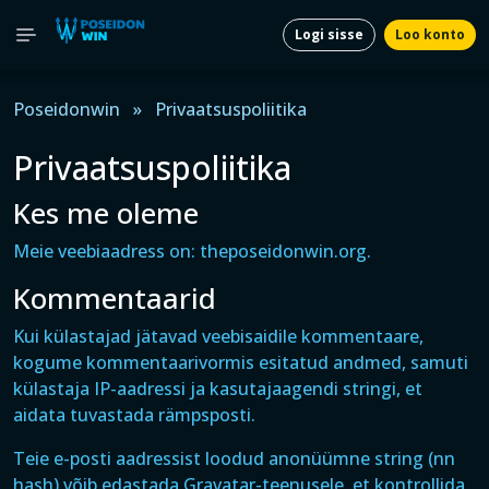
Logi sisse
Loo konto
Poseidonwin
»
Privaatsuspoliitika
Privaatsuspoliitika
Kes me oleme
Meie veebiaadress on: theposeidonwin.org.
Kommentaarid
Kui külastajad jätavad veebisaidile kommentaare,
kogume kommentaarivormis esitatud andmed, samuti
külastaja IP-aadressi ja kasutajaagendi stringi, et
aidata tuvastada rämpsposti.
Teie e-posti aadressist loodud anonüümne string (nn
hash) võib edastada Gravatar-teenusele, et kontrollida,