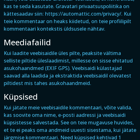
kas te seda kasutate. Gravatari privaatsuspoliitika on
kättesaadav siin: https://automattic.com/privacy/. Kui
teie kommentaar on heaks kiidetud, on teie profiilipilt
kommentaari kontekstis üldsusele nähtav.
Meediafailid
Kui laadite veebisaidile üles pilte, peaksite vältima
selliste piltide üleslaadimist, millesse on sisse ehitatud
asukohaandmed (EXIF GPS). Veebisaidi külastajad
saavad alla laadida ja ekstraktida veebisaidil olevatest
piltidest mis tahes asukohaandmeid.
Küpsised
Kui jätate meie veebisaidile kommentaari, võite valida,
kas soovite oma nime, e-posti aadressi ja veebisaidi
küpsistesse salvestada. See on teie mugavuse huvides,
et te ei peaks oma andmeid uuesti sisestama, kui jätate
järgmise kommentaari. Need küpsised kehtivad 1